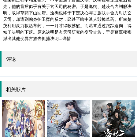
走，他的背后似乎有关于玄天司的秘密。于是逸徇、楚茨合力制服决
明，取得草药下山回府。逸徇也终于下定决心与古族联手合力对抗玄
天司，却遭到贴身护卫弈的反对，弈甚至暗中派人毁掉草药。所幸楚
茨利用灵力救活草药，十一月才得救苏醒。而葛覃通过跟踪逸徇，得
知了决明的下落。原来决明是玄天司研究的变异古族，于是葛覃秘密
派出其他变异古族去抓捕决明...详情
评论
相关影片