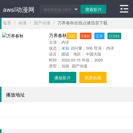
awsl动漫网
首页
/
动漫
/
国产动漫
/
万界春秋在线点播迅雷下载
万界春秋
完结
5.6分
正片
已完结
主演：
内详
状态：
未知
访问量：
506
导演：
内详
语言：
国语
地区：
中国大陆
时间：
2022-03-15
年份：
2020
类型：
动画
国产动漫
播放影片
我要收藏
播放地址