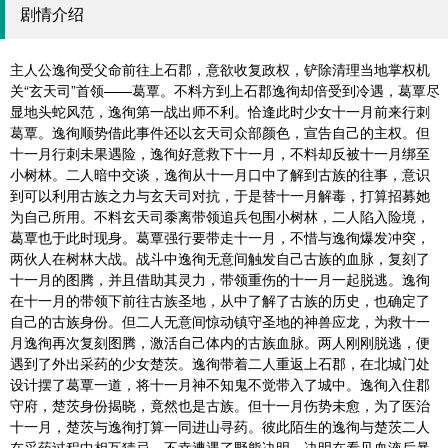
剧情介绍
主人公逸徇受父命前往上石郡，意欲收复政权，铲除清理当地掌权机
关“玄天司”首领——葛覃。不料方到上石郡逸徇却倍受到冷遇，葛覃尽
显地头蛇风范，逸徇第一战出师不利。恰逢此时少女十一月前来行刺
葛覃。逸徇顺势借此事件还以玄天司众部颜色，宣告自己的主权。但
十一月行刺未果遇险，逸徇好意救下十一月，不料却反被十一月绑至
小树林。二人暗中交谈，逸徇从十一月口中了解到古族的往事，意识
到可以利用古族之力与玄天司对抗，于是替十一月解毒，打算招募她
为自己所用。不料玄天司黍离带领追兵包围小树林，二人陷入险境，
葛覃也于此时现身。葛覃强行要带走十一月，不惜与逸徇爆发冲突，
两伙人在树林大战。战斗中逸徇无意间触发自己古族的血脉，复刻了
十一月的图腾，并且借助其灵力，带领重伤的十一月一起脱逃。逸徇
在十一月的带领下前往古族圣地，从中了解了古族的历史，也确定了
自己的古族身份。但二人无意间惊动镇守圣地的神兽应龙，为救十一
月逸徇再次复刻图腾，激活自己体内的古族血脉。两人刚刚脱逃，便
遇到了外出采药的少女楚茨。逸徇带着二人重返上石郡，在北城门处
设计摆了葛覃一道，将十一月神不知鬼不觉带入了城中。逸徇入住郡
守府，楚茨身份揭晓，竟然也是古族。但十一月伤势未愈，为了医治
十一月，楚茨与逸徇打算一同进山寻药。彼此陌生的逸徇与楚茨二人
在采药过程中相互猜忌，不幸遭遇了野熊决明。决明在看见血液后暴