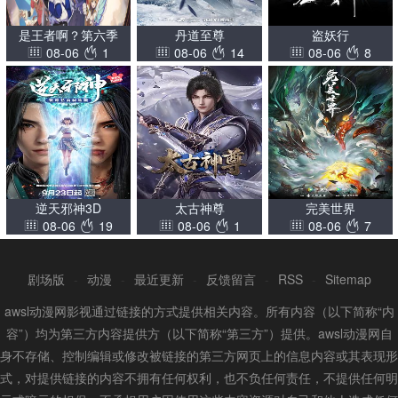
是王者啊？第六季
丹道至尊
盗妖行
08-06
1
08-06
14
08-06
8
逆天邪神3D
太古神尊
完美世界
08-06
19
08-06
1
08-06
7
剧场版
-
动漫
-
最近更新
-
反馈留言
-
RSS
-
Sitemap
awsl动漫网影视通过链接的方式提供相关内容。所有内容（以下简称“内
容”）均为第三方内容提供方（以下简称“第三方”）提供。awsl动漫网自
身不存储、控制编辑或修改被链接的第三方网页上的信息内容或其表现形
式，对提供链接的内容不拥有任何权利，也不负任何责任，不提供任何明