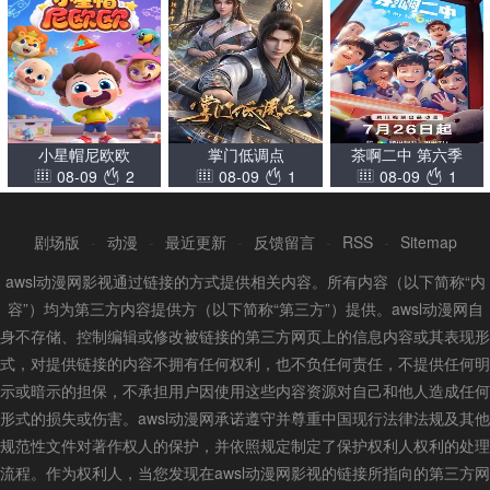
小星帽尼欧欧
掌门低调点
茶啊二中 第六季
08-09
2
08-09
1
08-09
1
剧场版
-
动漫
-
最近更新
-
反馈留言
-
RSS
-
Sitemap
awsl动漫网影视通过链接的方式提供相关内容。所有内容（以下简称“内
容”）均为第三方内容提供方（以下简称“第三方”）提供。awsl动漫网自
身不存储、控制编辑或修改被链接的第三方网页上的信息内容或其表现形
式，对提供链接的内容不拥有任何权利，也不负任何责任，不提供任何明
示或暗示的担保，不承担用户因使用这些内容资源对自己和他人造成任何
形式的损失或伤害。awsl动漫网承诺遵守并尊重中国现行法律法规及其他
规范性文件对著作权人的保护，并依照规定制定了保护权利人权利的处理
流程。作为权利人，当您发现在awsl动漫网影视的链接所指向的第三方网