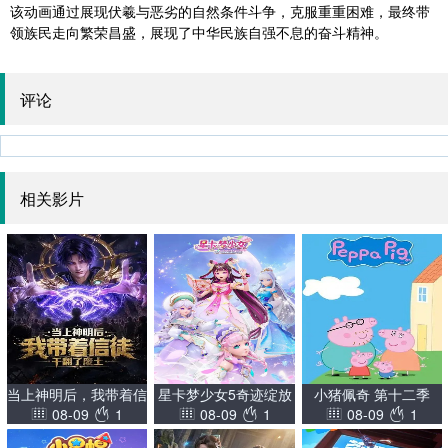
该动画通过展现伏羲与恶劣的自然条件斗争，克服重重困难，最终带
领族民走向繁荣昌盛，展现了中华民族自强不息的奋斗精神。
评论
相关影片
当上神明后，我带着信
星卡梦少女5奇迹绽放
小猪佩奇 第十二季
08-09
1
08-09
1
08-09
1
徒干翻了废土