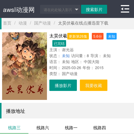
awsl动漫网
首页
/
动漫
/
国产动漫
/
太昊伏羲在线点播迅雷下载
太昊伏羲
更新第26集
5.6分
未知
已完结
主演：
谢光远
状态：
未知
访问量：
8
导演：
未知
语言：
未知
地区：
中国大陆
时间：
2025-03-26
年份：
2015
类型：
国产动漫
播放影片
我要收藏
播放地址
线路三
线路六
线路一
线路四