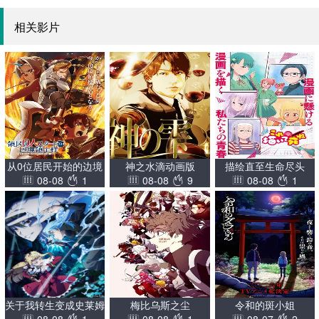
相关影片
从0位居民开始的边境
神之水滴动画版
描绘直至生命尽头
08-08
1
08-08
9
08-08
1
领主大人
关于我转生变成史莱姆
梅比乌斯之尘
令和的斑小姐
08-08
1
08-08
1
08-07
2