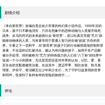
剧情介绍
《来自新世界》改编自贵志祐介所著的科幻类小说作品。1000年后的
日本，孩子们不断地消失，只存在想象中的恐怖动物与人类展开殊死
战争。反乌托邦式的未来超级社会“新世界”，是口吐真言凭藉“咒力”就
能移动物体的人类，与有著等同于普通人智力的生物“妖鼠”共存的世
界。乍看之下一切和平，但“新世界”的孩子们的行动被彻底地控制和管
束著，不合适的记忆被消去，被认为有问题的孩子，如同不良产品般
被分开处理。得到被称为“咒力”的特殊能力的人们在“八丁标”的结界中
促成一个小小的团体，无论是思想还是对外界的认知，记忆、爱、甚
至生命的支配都被统治着。在这其中，渡辺早季、朝比奈覚、秋月真
理亜、伊东守、青沼瞬五位少年和少女们，为了守护日益衰弱的世界
和同伴，投身到了各种各样的冒险的旅程中......
评论