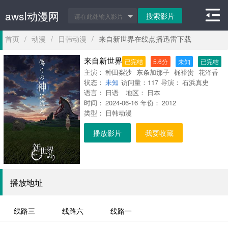
awsl动漫网
首页
/
动漫
/
日韩动漫
/
来自新世界在线点播迅雷下载
来自新世界
已完结
5.6分
未知
已完结
主演：
种田梨沙
东条加那子
梶裕贵
花泽香
状态：
菜
未知
工藤晴香
访问量：
高城元气
117
导演：
藤堂真衣
石浜真史
村
语言：
濑步
日语
东地宏树
地区：
日本
伊藤美纪
榊原良
时间：
子
2024-06-16
星野贵纪
年份：
浪川大辅
2012
平田广明
堀
类型：
江由衣
日韩动漫
杉田智和
播放影片
我要收藏
播放地址
线路三
线路六
线路一