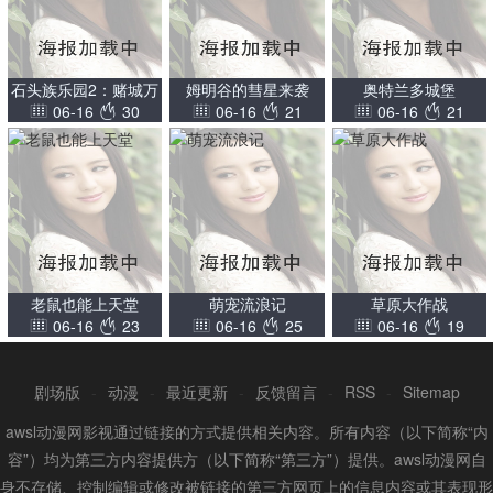
石头族乐园2：赌城万
姆明谷的彗星来袭
奥特兰多城堡
06-16
30
06-16
21
06-16
21
岁
老鼠也能上天堂
萌宠流浪记
草原大作战
06-16
23
06-16
25
06-16
19
剧场版
-
动漫
-
最近更新
-
反馈留言
-
RSS
-
Sitemap
awsl动漫网影视通过链接的方式提供相关内容。所有内容（以下简称“内
容”）均为第三方内容提供方（以下简称“第三方”）提供。awsl动漫网自
身不存储、控制编辑或修改被链接的第三方网页上的信息内容或其表现形