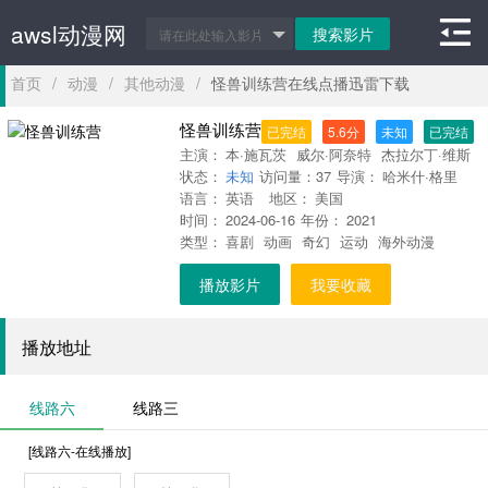
awsl动漫网
首页
/
动漫
/
其他动漫
/
怪兽训练营在线点播迅雷下载
怪兽训练营
已完结
5.6分
未知
已完结
主演：
本·施瓦茨
威尔·阿奈特
杰拉尔丁·维斯
状态：
瓦纳坦
未知
访问量：
泰瑞·克鲁斯
37
导演：
托尼·丹扎
哈米什·格里
吉米·
语言：
塔特罗
英语
地区：
弗雷德·迈拉麦德
美国
夫
罗曼·雷恩
时间：
斯
2024-06-16
瑞贝卡·奎恩
年份：
迈克尔·巴佛
2021
史蒂芬
类型：
·A·史密斯
喜剧
动画
奇幻
运动
海外动漫
播放影片
我要收藏
播放地址
线路六
线路三
[线路六-在线播放]