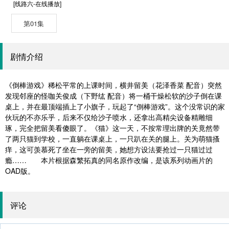
[线路六-在线播放]
第01集
剧情介绍
《倒棒游戏》稀松平常的上课时间，横井留美（花泽香菜 配音）突然
发现邻座的怪咖关俊成（下野纮 配音）将一桶干燥松软的沙子倒在课
桌上，并在最顶端插上了小旗子，玩起了“倒棒游戏”。这个没常识的家
伙玩的不亦乐乎，后来不仅给沙子喷水，还拿出高精尖设备精雕细
琢，完全把留美看傻眼了。《猫》这一天，不按常理出牌的关竟然带
了两只猫到学校，一直躺在课桌上，一只趴在关的腿上。关为萌猫搔
痒，这可羡慕死了坐在一旁的留美，她想方设法要抢过一只猫过过
瘾…… 本片根据森繁拓真的同名原作改编，是该系列动画片的
OAD版。
评论