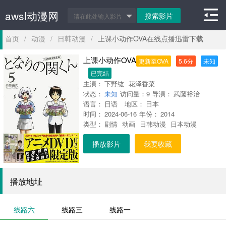
awsl动漫网
首页
/
动漫
/
日韩动漫
/
上课小动作OVA在线点播迅雷下载
上课小动作OVA
更新至OVA
5.6分
未知
已完结
主演：
下野纮
花泽香菜
状态：
未知
访问量：
9
导演：
武藤裕治
语言：
日语
地区：
日本
时间：
2024-06-16
年份：
2014
类型：
剧情
动画
日韩动漫
日本动漫
播放影片
我要收藏
播放地址
线路六
线路三
线路一