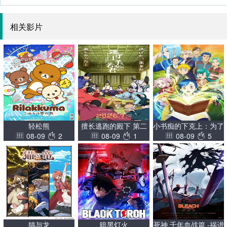
相关影片
轻松熊
擅长逃跑的殿下 第二
小书痴的下克上：为了
08-09
2
08-09
1
08-09
5
季
成为图书管理员不择手
段！第四季
猫与龙
暗黑灯火
死神 千年血战篇 -祸进