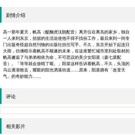
剧情介绍
高一那年夏天，帆高（醍醐虎汰朗配音）离开位在离岛的家乡，独自
一人来到东京，拮据的生活迫使他不得不找份工作，最后来到一间专
门出版奇怪超自然刊物的出版社担任写手。不久，东京开始下起连日
大雨，仿佛暗示着帆高不顺遂的未来，在这座繁忙城市里到处取材的
帆高邂逅了与弟弟相依为命，不可思议的美少女阳菜（森七菜配
音）。「等等就会放晴了喔。」阳菜这样告诉着帆高，不久，头顶的
乌云逐渐散去，耀眼的阳光洒落街道……原来，阳菜拥有「改变天
气」的奇妙能力……
评论
相关影片