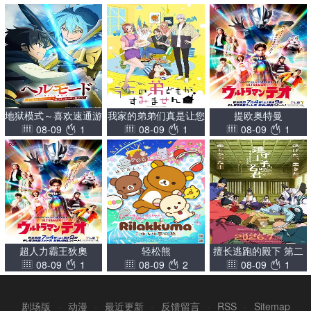
地狱模式～喜欢速通游
我家的弟弟们真是让您
提欧奥特曼
08-09
1
08-09
1
08-09
1
戏的玩家在废设定异世
费心了
界无双～第二季
超人力霸王狄奧
轻松熊
擅长逃跑的殿下 第二
08-09
1
08-09
2
08-09
1
季
剧场版
-
动漫
-
最近更新
-
反馈留言
-
RSS
-
Sitemap