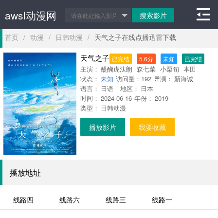
awsl动漫网
首页
/
动漫
/
日韩动漫
/
天气之子在线点播迅雷下载
天气之子
已完结
5.6分
未知
已完结
主演：
醍醐虎汰朗
森七菜
小栗旬
本田
状态：
翼
未知
倍赏千惠子
访问量：
192
吉柳咲良
导演：
新海诚
平泉成
梶
语言：
裕贵
日语
木村良平
地区：
日本
柴田秀胜
野泽雅
时间：
子
2024-06-16
花泽香菜
年份：
佐仓绫音
2019
类型：
日韩动漫
播放影片
我要收藏
播放地址
线路四
线路六
线路三
线路一