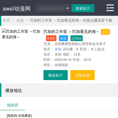
awsl动漫网
首页
/
动漫
/
巴加的工作室 ～巴加看见的海～在线点播迅雷下载
巴加的工作室 ～巴加看见的海～
正片
5.6分
未知
已完结
主演：
吉田舞香田村睦心田所梓金元寿子
状态：
未知
访问量：
8
导演：
木上益治
语言：
未知
地区：
日本
时间：
2024-06-16
年份：
2019
类型：
动画电影
播放影片
我要收藏
播放地址
线路四
[线路四-在线播放]