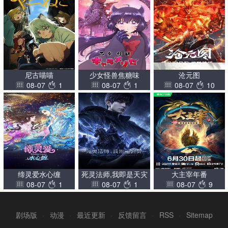
尼古喵喵
少女怪兽焦糖味
沧元图
08-07
1
08-07
1
08-07
10
缔灵爱水心缠
死灵法师,我即是天灾
大主宰年番
08-07
1
08-07
1
08-07
9
(2026)
剧场版
-
动漫
-
最近更新
-
反馈留言
-
RSS
-
Sitemap