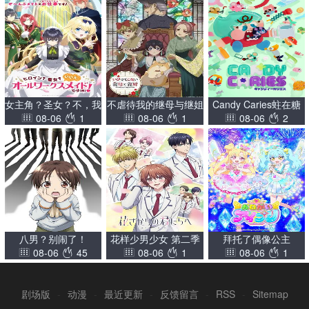
女主角？圣女？不，我
不虐待我的继母与继姐
Candy Caries蛀在糖
08-06
1
08-06
1
08-06
2
是杂役女仆（自豪）
糖里
八男？别闹了！
花样少男少女 第二季
拜托了偶像公主
08-06
45
08-06
1
08-06
1
剧场版
-
动漫
-
最近更新
-
反馈留言
-
RSS
-
Sitemap