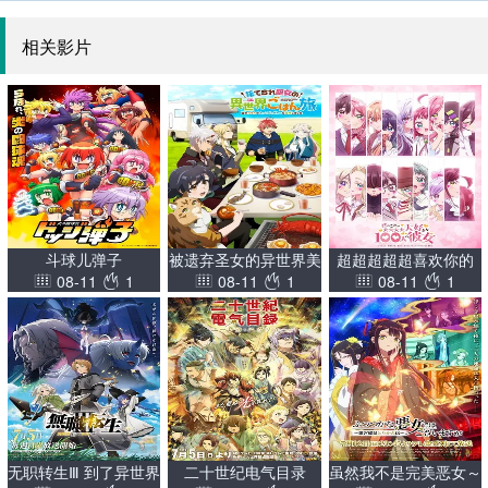
相关影片
斗球儿弹子
被遗弃圣女的异世界美
超超超超超喜欢你的
08-11
1
08-11
1
08-11
1
食之旅 用隐藏技能召
100个女朋友 第三季
唤了露营车
无职转生Ⅲ 到了异世界
二十世纪电气目录
虽然我不是完美恶女～