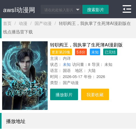
awsl动漫网
首页
/
动漫
/
国产动漫
/
转职阎王，我执掌了生死簿AI漫剧版在
线点播迅雷下载
转职阎王，我执掌了生死簿AI漫剧版
更新第20集
5.6分
未知
已完结
主演：
内详
状态：
未知
访问量：
8
导演：
未知
语言：
国语
地区：
大陆
时间：
2026-05-17
年份：
2026
类型：
国产动漫
播放影片
我要收藏
播放地址