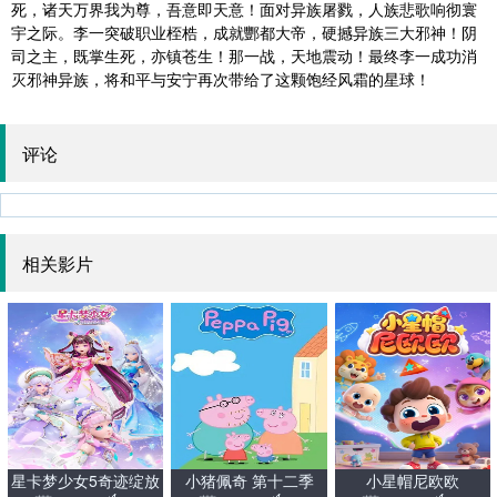
死，诸天万界我为尊，吾意即天意！面对异族屠戮，人族悲歌响彻寰
宇之际。李一突破职业桎梏，成就酆都大帝，硬撼异族三大邪神！阴
司之主，既掌生死，亦镇苍生！那一战，天地震动！最终李一成功消
灭邪神异族，将和平与安宁再次带给了这颗饱经风霜的星球！
评论
相关影片
星卡梦少女5奇迹绽放
小猪佩奇 第十二季
小星帽尼欧欧