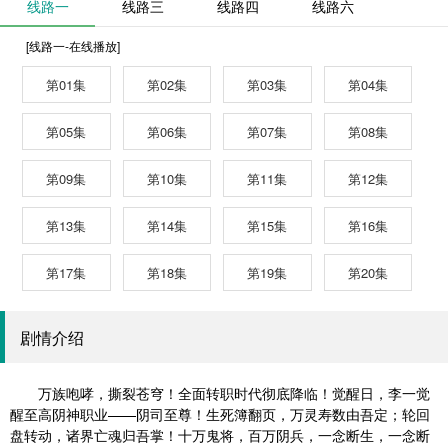
线路一
线路三
线路四
线路六
[线路一-在线播放]
第01集
第02集
第03集
第04集
第05集
第06集
第07集
第08集
第09集
第10集
第11集
第12集
第13集
第14集
第15集
第16集
第17集
第18集
第19集
第20集
剧情介绍
万族咆哮，撕裂苍穹！全面转职时代彻底降临！觉醒日，李一觉
醒至高阴神职业——阴司至尊！生死簿翻页，万灵寿数由吾定；轮回
盘转动，诸界亡魂归吾掌！十万鬼将，百万阴兵，一念断生，一念断