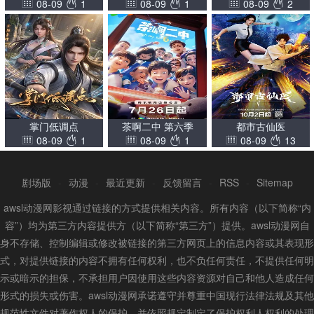
08-09
1
08-09
1
08-09
2
掌门低调点
茶啊二中 第六季
都市古仙医
08-09
1
08-09
1
08-09
13
剧场版
-
动漫
-
最近更新
-
反馈留言
-
RSS
-
Sitemap
awsl动漫网影视通过链接的方式提供相关内容。所有内容（以下简称“内
容”）均为第三方内容提供方（以下简称“第三方”）提供。awsl动漫网自
身不存储、控制编辑或修改被链接的第三方网页上的信息内容或其表现形
式，对提供链接的内容不拥有任何权利，也不负任何责任，不提供任何明
示或暗示的担保，不承担用户因使用这些内容资源对自己和他人造成任何
形式的损失或伤害。awsl动漫网承诺遵守并尊重中国现行法律法规及其他
规范性文件对著作权人的保护，并依照规定制定了保护权利人权利的处理