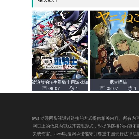
被追放的转生重骑士用游戏知
尼古喵喵
08-07
1
08-07
1
识开无双
awsl动漫网影视通过链接的方式提供相关内容。所有内
网页上的信息内容或其表现形式，对提供链接的内容不
失或伤害。awsl动漫网承诺遵守并尊重中国现行法律