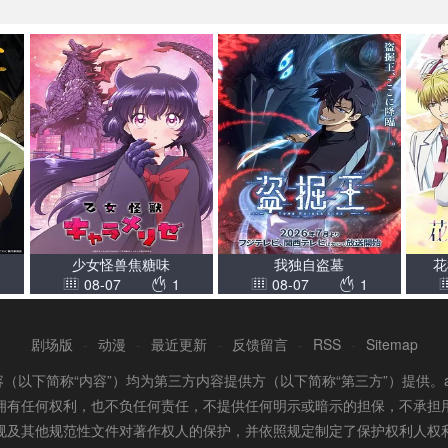
少女怪兽焦糖味
我独自盗墓
花
08-07
1
08-07
1
剧场版
-
动漫
-
最近更新
-
反馈留言
-
RSS
-
Sitemap
容（以下简称“内容”）均为第三方内容提供方（以下简称“第三方”）提供。
拥有任何权利，也不负任何责任，不提供任何明示或暗示的担保，不承担
法规及其他规范性文件对著作权人的保护，并依照规定制定了保护权利人权利