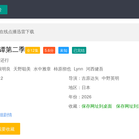
在线点播迅雷下载
谭第二季
全12集
5.6分
未知
已完结
还行
根明良
天野聪美
水中雅章
柿原彻也
Lynn
河西健吾
：
2
导演：
吉原达矢
中野英明
地区：
日本
年份：
2026
收藏：
保存网址到桌面
保存网址到
细剧情
我要收藏