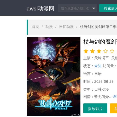
awsl动漫网
首页
/
动漫
/
日韩动漫
/
杖与剑的魔剑谭第二季
杖与剑的魔剑
主演：
天崎滉平
关
状态：
未知
访问量
语言：
日语
时间：
2026-06-29
类型：
日韩动漫
剧情：
暂无简介…
详
播放影片