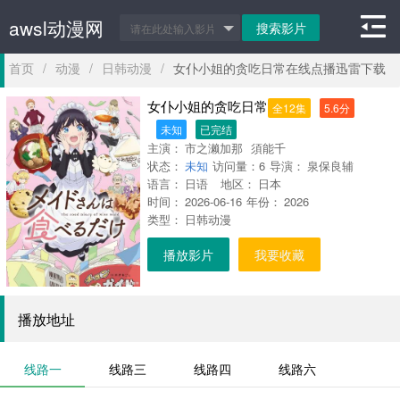
awsl动漫网
首页
/
动漫
/
日韩动漫
/
女仆小姐的贪吃日常在线点播迅雷下载
女仆小姐的贪吃日常
全12集
5.6分
未知
已完结
主演：
市之濑加那
須能千
状态：
裕
未知
Chihiro
访问量：
Sunou
6
导演：
河濑茉希
泉保良辅
石上静
语言：
香
日语
五十岚裕美
地区：
日本
佐久间大介
时间：
2026-06-16
年份：
2026
类型：
日韩动漫
播放影片
我要收藏
播放地址
线路一
线路三
线路四
线路六