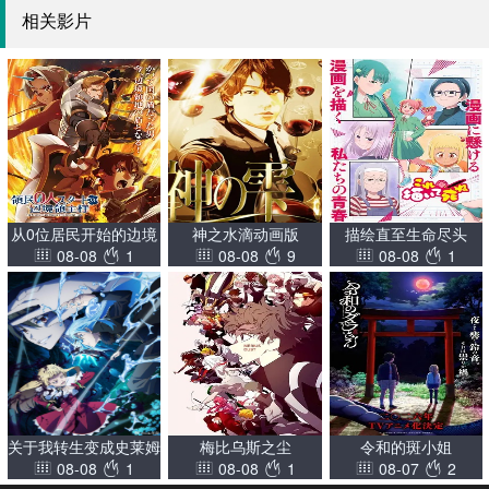
相关影片
从0位居民开始的边境
神之水滴动画版
描绘直至生命尽头
08-08
1
08-08
9
08-08
1
领主大人
关于我转生变成史莱姆
梅比乌斯之尘
令和的斑小姐
08-08
1
08-08
1
08-07
2
这档事第四季