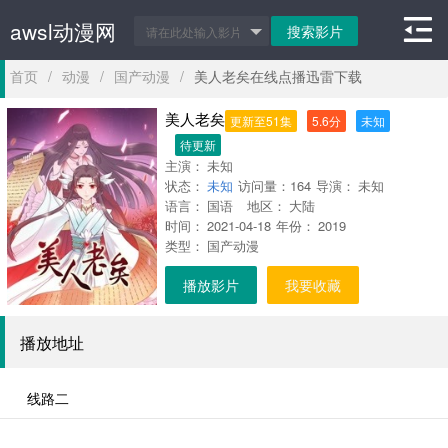
awsl动漫网
首页
/
动漫
/
国产动漫
/
美人老矣在线点播迅雷下载
美人老矣
更新至51集
5.6分
未知
待更新
主演：
未知
状态：
未知
访问量：
164
导演：
未知
语言：
国语
地区：
大陆
时间：
2021-04-18
年份：
2019
类型：
国产动漫
播放影片
我要收藏
播放地址
线路二