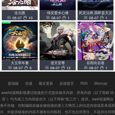
沧元图
缔灵爱水心缠
死灵法师,我即是天灾
08-07
10
08-07
1
08-07
1
(2026)
大主宰年番
逆天至尊
谷雨街后巷
08-07
9
08-07
12
08-07
1
剧场版
-
动漫
-
最近更新
-
反馈留言
-
RSS
-
Sitemap
awsl动漫网影视通过链接的方式提供相关内容。所有内容（以下简称“内
容”）均为第三方内容提供方（以下简称“第三方”）提供。awsl动漫网自
身不存储、控制编辑或修改被链接的第三方网页上的信息内容或其表现形
式，对提供链接的内容不拥有任何权利，也不负任何责任，不提供任何明