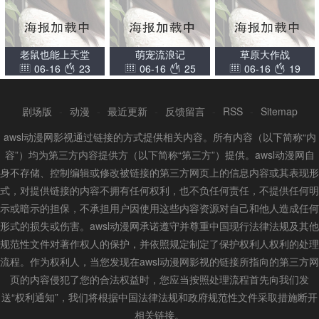
老鼠也能上天堂
萌宠流浪记
草原大作战
06-16
23
06-16
25
06-16
19
剧场版
-
动漫
-
最近更新
-
反馈留言
-
RSS
-
Sitemap
awsl动漫网影视通过链接的方式提供相关内容。所有内容（以下简称“内
容”）均为第三方内容提供方（以下简称“第三方”）提供。awsl动漫网自
身不存储、控制编辑或修改被链接的第三方网页上的信息内容或其表现形
式，对提供链接的内容不拥有任何权利，也不负任何责任，不提供任何明
示或暗示的担保，不承担用户因使用这些内容资源对自己和他人造成任何
形式的损失或伤害。awsl动漫网承诺遵守并尊重中国现行法律法规及其他
规范性文件对著作权人的保护，并依照规定制定了保护权利人权利的处理
流程。作为权利人，当您发现在awsl动漫网影视的链接所指向的第三方网
页的内容侵犯了您的合法权益时，您应当按照处理流程首先向我们发
送“权利通知”，我们将根据中国法律法规和政府规范性文件采取措施断开
相关链接。