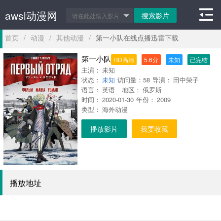
awsl动漫网
首页
/
动漫
/
其他动漫
/
第一小队在线点播迅雷下载
第一小队
HD高清
5.6分
未知
已完结
主演：
未知
状态：
未知
访问量：
58
导演：
田中荣子
语言：
英语
地区：
俄罗斯
时间：
2020-01-30
年份：
2009
类型：
海外动漫
播放影片
我要收藏
播放地址