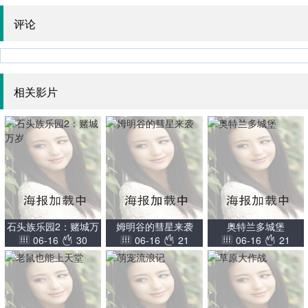
评论
相关影片
石头族乐园2：赌城万
姆明谷的彗星来袭
奥特兰多城堡
06-16
30
06-16
21
06-16
21
岁