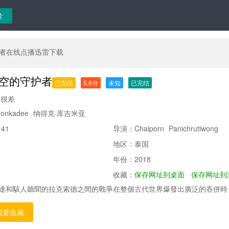
者在线点播迅雷下载
空的守护者
已完结
5.6分
未知
已完结
很差
onkadee
纳得克·库吉米亚
：
41
导演：
Chaiporn
Panichrutiwong
地区：
泰国
年份：
2018
收藏：
保存网址到桌面
保存网址到
達和駭人聽聞的拉克索德之間的戰爭在整個古代世界爆發出廣泛的吞併時
an Warriors加入他們的聯盟。 他們必須共同對抗那些想要征服世界的冷酷…
我要收藏