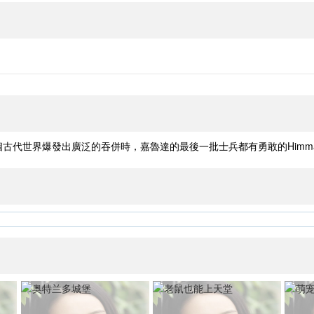
世界爆發出廣泛的吞併時，嘉魯達的最後一批士兵都有勇敢的Himmaphan