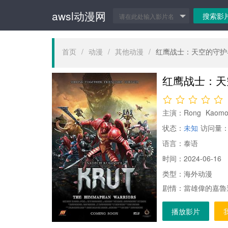
awsl动漫网
首页
/
动漫
/
其他动漫
/
红鹰战士：天空的守护
红鹰战士：天
主演：
Rong
Kaomo
状态：
未知
访问量
语言：
泰语
时间：
2024-06-16
类型：
海外动漫
剧情：
當雄偉的嘉魯
Himmaph
播放影片