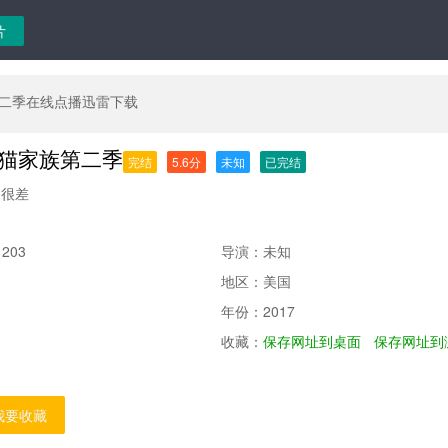
二季在线点播迅雷下载
猫家族第二季
完结
5.6分
未知
已完结
很差
：
203
导演：
未知
地区：
美国
年份：
2017
收藏：
保存网址到桌面
保存网址到
我要收藏