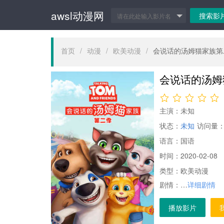
awsl动漫网
首页
/
动漫
/
欧美动漫
/
会说话的汤姆猫家族第
会说话的汤姆
主演：
未知
状态：
未知
访问量
语言：
国语
时间：
2020-02-08
类型：
欧美动漫
剧情：
…
详细剧情
播放影片