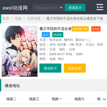
awsl动漫网
首页
/
动漫
/
日韩动漫
/
魔王学院的不适合者在线点播迅雷下载
魔王学院的不适合者
更新第13集
5.6分
正片
待更新
主演：
铃木达央
楠木灯
夏吉ゆうこ
状态：
未知
访问量：
198
导演：
大沼心
田村
语言：
日语
地区：
日本
正文
时间：
2026-06-27
年份：
2020
类型：
动画
奇幻
播放影片
我要收藏
播放地址
线路二
线路三
线路一
线路六
线路
