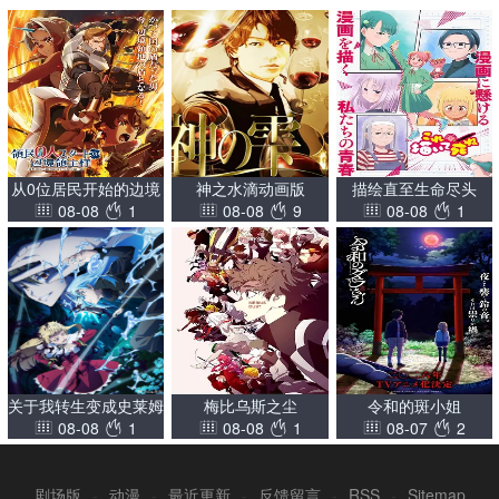
从0位居民开始的边境
神之水滴动画版
描绘直至生命尽头
08-08
1
08-08
9
08-08
1
领主大人
关于我转生变成史莱姆
梅比乌斯之尘
令和的斑小姐
08-08
1
08-08
1
08-07
2
这档事第四季
剧场版
-
动漫
-
最近更新
-
反馈留言
-
RSS
-
Sitemap